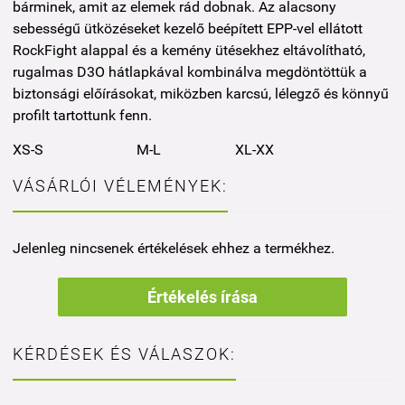
bárminek, amit az elemek rád dobnak. Az alacsony
sebességű ütközéseket kezelő beépített EPP-vel ellátott
RockFight alappal és a kemény ütésekhez eltávolítható,
rugalmas D3O hátlapkával kombinálva megdöntöttük a
biztonsági előírásokat, miközben karcsú, lélegző és könnyű
profilt tartottunk fenn.
XS-S
M-L
XL-XX
VÁSÁRLÓI VÉLEMÉNYEK:
Jelenleg nincsenek értékelések ehhez a termékhez.
Értékelés írása
KÉRDÉSEK ÉS VÁLASZOK: