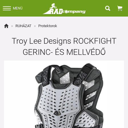


MENÜ

»
RUHÁZAT
»
Protektorok
Troy Lee Designs ROCKFIGHT
GERINC- ÉS MELLVÉDŐ