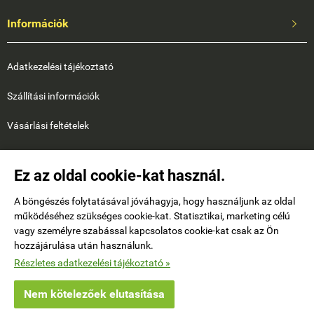
Információk

Adatkezelési tájékoztató
Szállítási információk
Vásárlási feltételek
Garancia
Ez az oldal cookie-kat használ.
Kapcsolat
A böngészés folytatásával jóváhagyja, hogy használjunk az oldal
ÁSZF
működéséhez szükséges cookie-kat. Statisztikai, marketing célú
vagy személyre szabással kapcsolatos cookie-kat csak az Ön
Online Áruhitel
hozzájárulása után használunk.
Részletes adatkezelési tájékoztató »
Közösségi média

Nem kötelezőek elutasítása