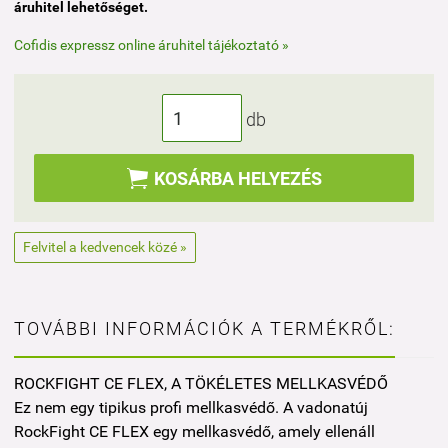
áruhitel lehetőséget.
Cofidis expressz online áruhitel tájékoztató »
db

KOSÁRBA HELYEZÉS
Felvitel a kedvencek közé »
TOVÁBBI INFORMÁCIÓK A TERMÉKRŐL:
ROCKFIGHT CE FLEX, A TÖKÉLETES MELLKASVÉDŐ
Ez nem egy tipikus profi mellkasvédő. A vadonatúj
RockFight CE FLEX egy mellkasvédő, amely ellenáll