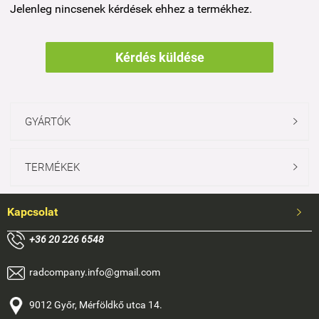
Jelenleg nincsenek kérdések ehhez a termékhez.
Kérdés küldése
GYÁRTÓK

TERMÉKEK

Kapcsolat

+
36 20 226 6548
radcompany.info@gmail.com
9012 Győr, Mérföldkő utca 14.