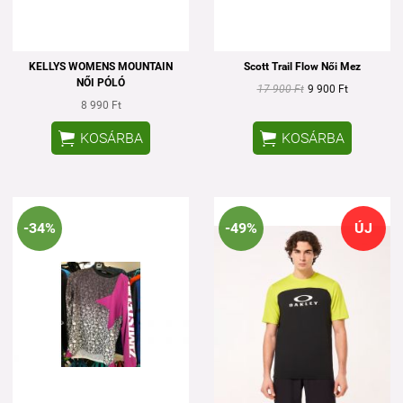
KELLYS WOMENS MOUNTAIN
Scott Trail Flow Női Mez
NŐI PÓLÓ
17 900 Ft
9 900 Ft
8 990 Ft


KOSÁRBA
KOSÁRBA
-34%
-49%
ÚJ