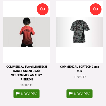
ÚJ
ÚJ
COMMENCAL FyerekLIGHTECH
COMMENCAL SOFTECH Camo
RACE HOSSZÚ UJJÚ
Mez
VERSENYMEZ AMAURY
11 990 Ft
PIERRON
10 990 Ft


KOSÁRBA
KOSÁRBA