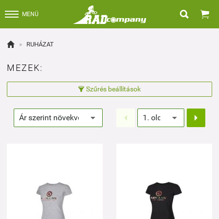


MENÜ

»
RUHÁZAT
MEZEK:
Szűrés beállítások


