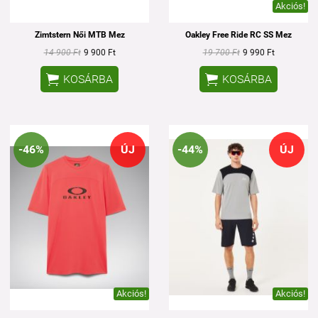
Akciós!
Zimtstern Női MTB Mez
Oakley Free Ride RC SS Mez
14 900 Ft
9 900 Ft
19 700 Ft
9 990 Ft


KOSÁRBA
KOSÁRBA
-46%
ÚJ
-44%
ÚJ
Akciós!
Akciós!