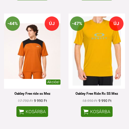
-44%
ÚJ
-47%
ÚJ
Akciós!
Oakley Free ride ss Mez
Oakley Free Ride Rc SS Mez
17 790 Ft
9 990 Ft
18 990 Ft
9 990 Ft


KOSÁRBA
KOSÁRBA