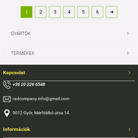
2
3
4
5
6
1

GYÁRTÓK

TERMÉKEK

Kapcsolat

+
36 20 226 6548
radcompany.info@gmail.com
9012 Győr, Mérföldkő utca 14.
Információk
