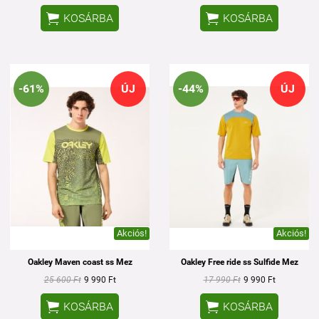


KOSÁRBA
KOSÁRBA
-61%
ÚJ
-44%
ÚJ
Akciós!
Akciós!
Oakley Maven coast ss Mez
Oakley Free ride ss Sulfide Mez
25 600 Ft
9 990 Ft
17 990 Ft
9 990 Ft


KOSÁRBA
KOSÁRBA