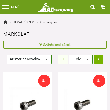


MENÜ

»
ALKATRÉSZEK
»
Kormányzás
MARKOLAT:
Szűrés beállítások



ÚJ
ÚJ