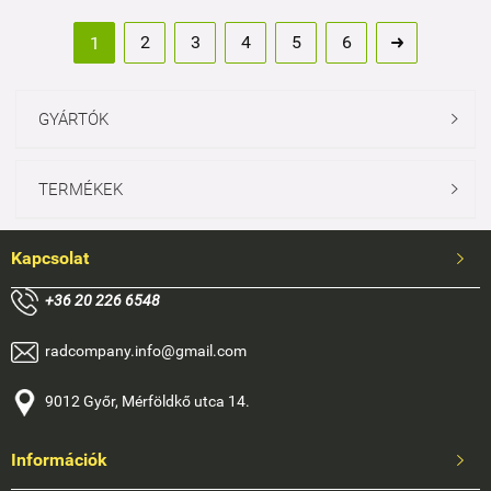
2
3
4
5
6
1

GYÁRTÓK

TERMÉKEK

Kapcsolat

+
36 20 226 6548
radcompany.info@gmail.com
9012 Győr, Mérföldkő utca 14.
Információk
