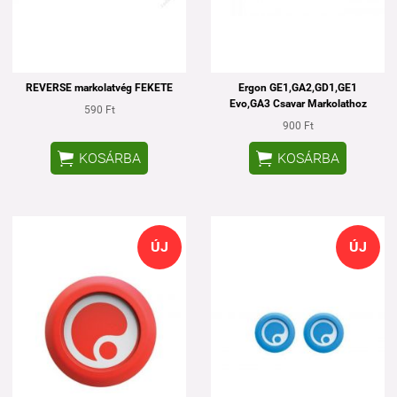
REVERSE markolatvég FEKETE
Ergon GE1,GA2,GD1,GE1
Evo,GA3 Csavar Markolathoz
590 Ft
900 Ft


KOSÁRBA
KOSÁRBA
ÚJ
ÚJ