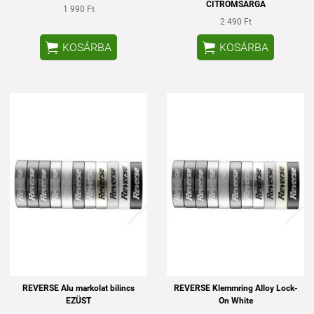
CITROMSÁRGA
1 990 Ft
2 490 Ft


KOSÁRBA
KOSÁRBA
REVERSE Alu markolat bilincs
REVERSE Klemmring Alloy Lock-
EZÜST
On White