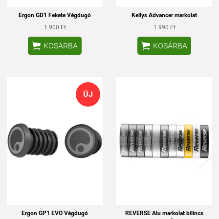
Ergon GD1 Fekete Végdugó
Kellys Advancer markolat
1 900 Ft
1 990 Ft


KOSÁRBA
KOSÁRBA
ÚJ
Ergon GP1 EVO Végdugó
REVERSE Alu markolat bilincs