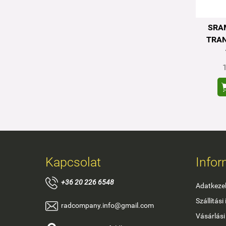
SRA
TRAN
Kapcsolat
Infor
+
36 20 226 6548
Adatkezel
Szállítási
radcompany.info@gmail.com
Vásárlási 