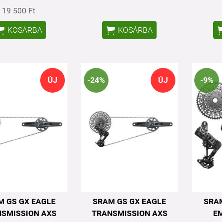
19 500 Ft


KOSÁRBA
KOSÁRBA
ÚJ
-24%
ÚJ
-9%
M GS GX EAGLE
SRAM GS GX EAGLE
SRAM
SMISSION AXS
TRANSMISSION AXS
E