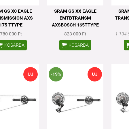
M GS X0 EAGLE
SRAM GS XX EAGLE
SRAM
SMISSION AXS
EMTBTRANSM
TRANS
175 TTYPE
AXSBOSCH 165TTYPE
780 000 Ft
823 000 Ft
1 134 


KOSÁRBA
KOSÁRBA
ÚJ
-19%
ÚJ