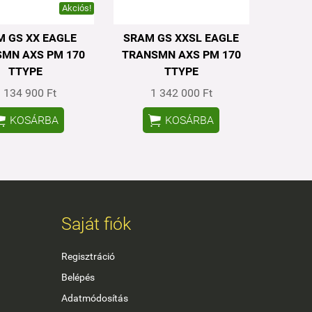
Akciós!
 GS XX EAGLE
SRAM GS XXSL EAGLE
MN AXS PM 170
TRANSMN AXS PM 170
TTYPE
TTYPE
 134 900 Ft
1 342 000 Ft


KOSÁRBA
KOSÁRBA
Saját fiók
Regisztráció
Belépés
Adatmódosítás