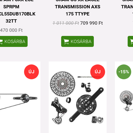
SPRPM
TRANSMISSION AXS
TRAN
CL55DUB170BLK
175 TTYPE
32TT
1 011 000 Ft
709 990 Ft
470 000 Ft


KOSÁRBA
KOSÁRBA
ÚJ
ÚJ
-15%