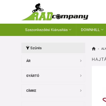
Szezonkezdési Kiárusítás
DOWNHILL


Szűrés


»
AL
HAJTÁ
ÁR

GYÁRTÓ

CÍMKE
