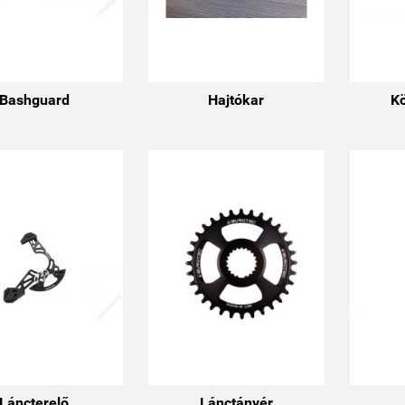
Bashguard
Hajtókar
K
Láncterelő
Lánctányér