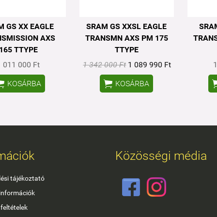
M GS XX EAGLE
SRAM GS XXSL EAGLE
SRAM
SMISSION AXS
TRANSMN AXS PM 175
TRANS
165 TTYPE
TTYPE
1 011 000 Ft
1 342 000 Ft
1 089 990 Ft
1


KOSÁRBA
KOSÁRBA
mációk
Közösségi média
ési tájékoztató
 információk
feltételek