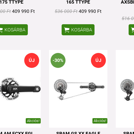
175 TTYPE
165 TTYPE
AXSB
00 Ft
409 990 Ft
536 000 Ft
409 990 Ft
516 0


KOSÁRBA
KOSÁRBA
ÚJ
-30%
ÚJ
Akciós!
Akciós!
M AM FCXX EGL
SRAM GS XX EAGLE
SRA