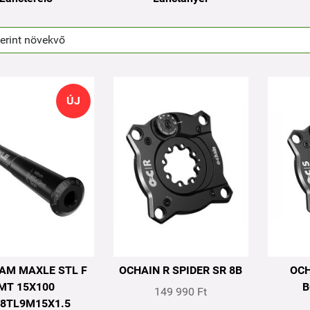
ÚJ
AM MAXLE STL F
OCHAIN R SPIDER SR 8B
OCH
MT 15X100
B
149 990 Ft
48TL9M15X1.5