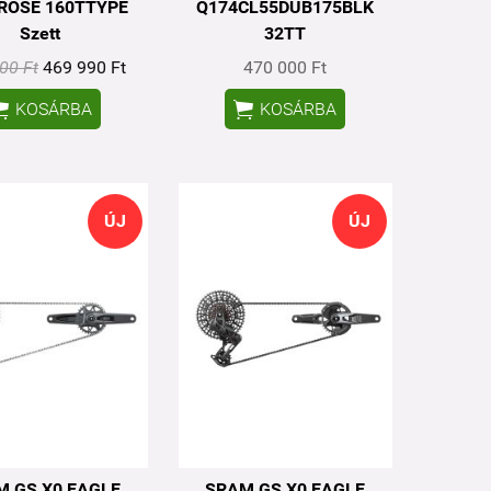
ROSE 160TTYPE
Q174CL55DUB175BLK
Szett
32TT
00 Ft
469 990 Ft
470 000 Ft


KOSÁRBA
KOSÁRBA
ÚJ
ÚJ
M GS X0 EAGLE
SRAM GS X0 EAGLE