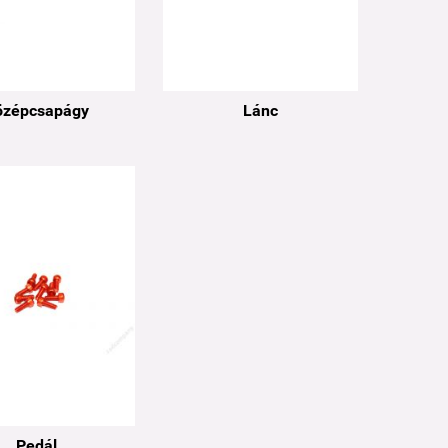
özépcsapágy
Lánc
Pedál