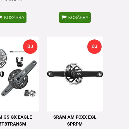


KOSÁRBA
KOSÁRBA
ÚJ
ÚJ
 GS GX EAGLE
SRAM AM FCXX EGL
MTBTRANSM
SPRPM