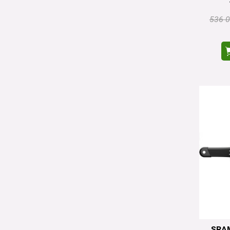
536 0
SRA