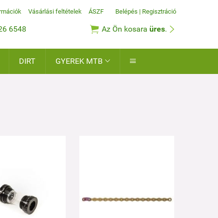
ormációk
Vásárlási feltételek
ÁSZF
Belépés
|
Regisztráció


26 6548
Az Ön kosara
üres
.
DIRT
GYEREK MTB

