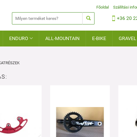
Főoldal
Szállítási inf


+36 20 2
ENDURO
ALL-MOUNTAIN
E-BIKE
GRAVEL

KATRÉSZEK
S: