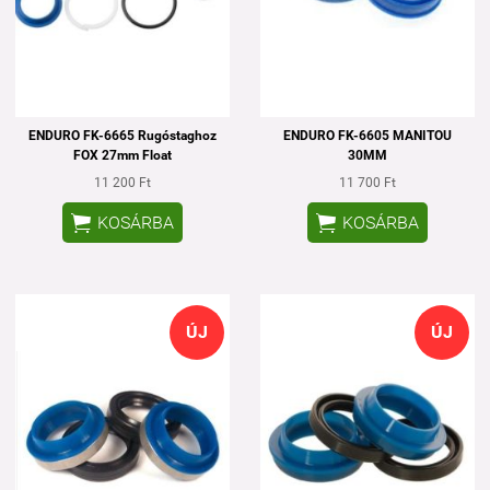
ENDURO FK-6665 Rugóstaghoz
ENDURO FK-6605 MANITOU
FOX 27mm Float
30MM
11 200 Ft
11 700 Ft


KOSÁRBA
KOSÁRBA
ÚJ
ÚJ