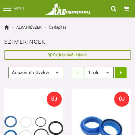


MENÜ

»
ALKATRÉSZEK
»
Csillapítás
SZIMERINGEK:
Szűrés beállítások



ÚJ
ÚJ