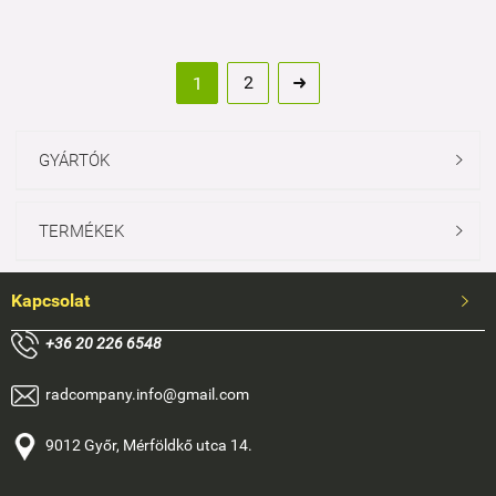
2
1

GYÁRTÓK

TERMÉKEK

Kapcsolat

+
36 20 226 6548
radcompany.info@gmail.com
9012 Győr, Mérföldkő utca 14.