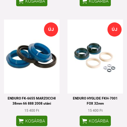


KOSÁRBA
KOSÁRBA
ÚJ
ÚJ
ENDURO FK-6655 MARZOCCHI
ENDURO HYGLIDE FKH-7001
38mm 66 888 2008 utáni
FOX 32mm
15 400 Ft
15 400 Ft


KOSÁRBA
KOSÁRBA