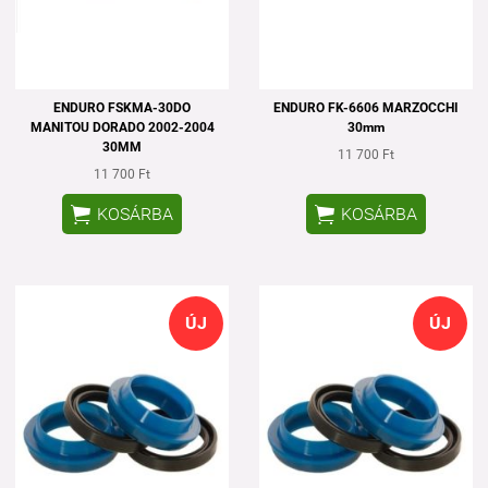
ENDURO FSKMA-30DO
ENDURO FK-6606 MARZOCCHI
MANITOU DORADO 2002-2004
30mm
30MM
11 700 Ft
11 700 Ft


KOSÁRBA
KOSÁRBA
ÚJ
ÚJ