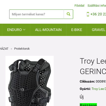
Főoldal
Szállítási inf


+36 20 2
ENDURO
ALL-MOUNTAIN
E-BIKE
GRAVEL

HÁZAT
»
Protektorok
Troy L
GERINC
Cikkszám:
00089
Gyártó:
Troy Lee 
Új
Raktáron