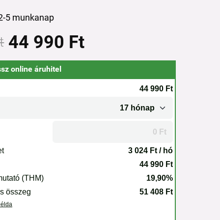
: 2-5 munkanap
44 990 Ft
t
sz online áruhitel