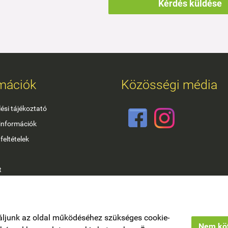
Kérdés küldése
mációk
Közösségi média
ési tájékoztató
 információk
feltételek
t
hitel
áljunk az oldal működéséhez szükséges cookie-
Nem köt