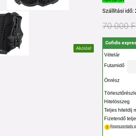
Szállítási idő
70 000 F
Cofidis expres
Akciós!