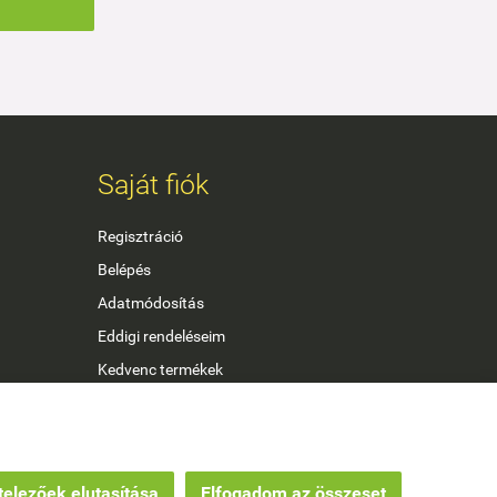
Saját fiók
Regisztráció
Belépés
Adatmódosítás
Eddigi rendeléseim
Kedvenc termékek
Letölthető termékek
elezőek elutasítása
Elfogadom az összeset