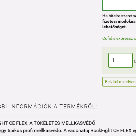
Ha hitelre szeret
fizetési módoknál
lehetőséget.
Cofidis expressz o
Felvitel a kedve
BI INFORMÁCIÓK A TERMÉKRŐL:
GHT CE FLEX, A TÖKÉLETES MELLKASVÉDŐ
gy tipikus profi mellkasvédő. A vadonatúj RockFight CE FLEX eg