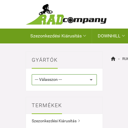
Szezonkezdési Kiárusítás
DOWNHILL



»
RU
GYÁRTÓK
TERMÉKEK
Szezonkezdési Kiárusítás
