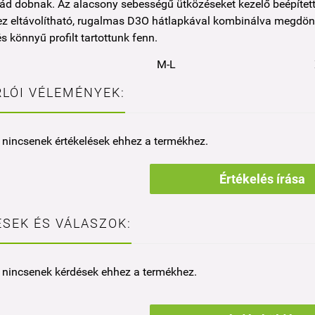
ád dobnak. Az alacsony sebességű ütközéseket kezelő beépített
z eltávolítható, rugalmas D3O hátlapkával kombinálva megdöntö
és könnyű profilt tartottunk fenn.
M-L
LÓI VÉLEMÉNYEK:
 nincsenek értékelések ehhez a termékhez.
Értékelés írása
SEK ÉS VÁLASZOK:
 nincsenek kérdések ehhez a termékhez.