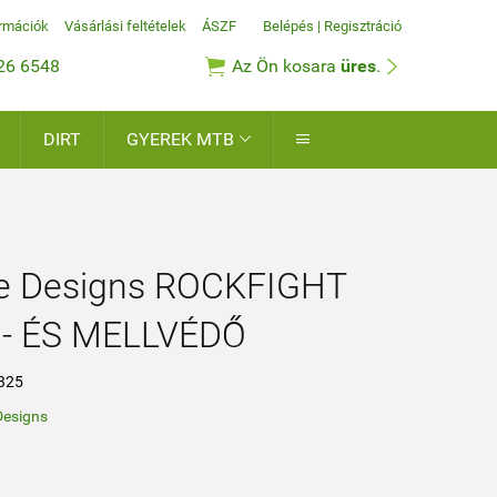
ormációk
Vásárlási feltételek
ÁSZF
Belépés
|
Regisztráció


26 6548
Az Ön kosara
üres
.
DIRT
GYEREK MTB


ee Designs ROCKFIGHT
- ÉS MELLVÉDŐ
325
Designs