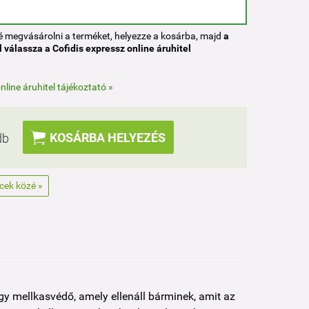
né megvásárolni a terméket, helyezze a kosárba, majd
a
 válassza a Cofidis expressz online áruhitel
nline áruhitel tájékoztató »

KOSÁRBA HELYEZÉS
db
ncek közé »
y mellkasvédő, amely ellenáll bárminek, amit az