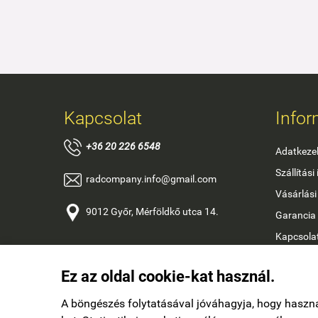
Kapcsolat
Infor
+
36 20 226 6548
Adatkezel
Szállítási
radcompany.info@gmail.com
Vásárlási 
9012 Győr, Mérföldkő utca 14.
Garancia
Kapcsola
ÁSZF
Ez az oldal cookie-kat használ.
Online Áru
A böngészés folytatásával jóváhagyja, hogy haszn