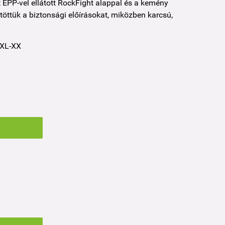
 EPP-vel ellátott RockFight alappal és a kemény
ttük a biztonsági előírásokat, miközben karcsú,
XL-XX