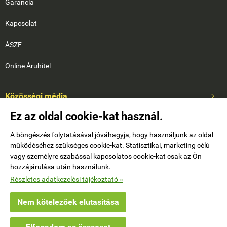
Garancia
Kapcsolat
ÁSZF
Online Áruhitel
Közösségi média

Ez az oldal cookie-kat használ.
A böngészés folytatásával jóváhagyja, hogy használjunk az oldal
működéséhez szükséges cookie-kat. Statisztikai, marketing célú
vagy személyre szabással kapcsolatos cookie-kat csak az Ön
hozzájárulása után használunk.
Saját fiók

Részletes adatkezelési tájékoztató »
Nem kötelezőek elutasítása
downhillendurokerekpar.hu -
Rad Company
-
ÁSZF
-
Adatkezelési tájékoztató