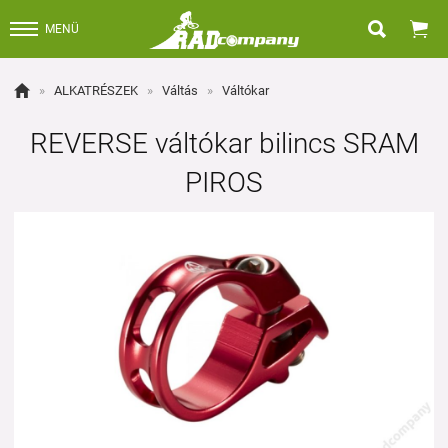


MENÜ

»
ALKATRÉSZEK
»
Váltás
»
Váltókar
REVERSE váltókar bilincs SRAM
PIROS