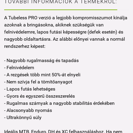
TOVÁBBI INFORMÁCIÓK A TERMÉKRŐL:
A Tubeless PRO verzió a legjobb kompromisszumot kínálja
azoknak a bringásokna, akiknek szükségük van
felnivédelemre, lapos futási képességre (defek esetén) és
nagyobb oldaltartásra. Az alábbi előnyei vannak a normál
rendszerhez képest:
- Nagyobb rugalmasság és tapadás
- Felnivédelem
- A rezgések több mint 50%-át elnyeli
- Nem szívja fel a tömítőanyagot
- Lapos futás lehetséges
- Gyors és egyszerű összeszerelés
- Rugalmas szárnyak a nagyobb stabilitás érdekében
- Alacsonyabb nyomás
- Ultrakönnyű súly
Ideális MTB, Enduro, DH és XC felhasználáshoz. Ha nem