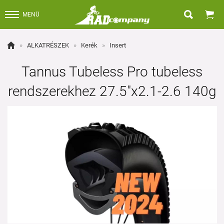


MENÜ

»
ALKATRÉSZEK
»
Kerék
»
Insert
Tannus Tubeless Pro tubeless
rendszerekhez 27.5"x2.1-2.6 140g