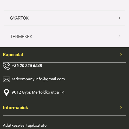
GYÁRTÓK

TERMÉKEK

Kapcsolat

+
36 20 226 6548
radcompany.info@gmail.com
9012 Győr, Mérföldkő utca 14.
Információk

Adatkezelési tájékoztató