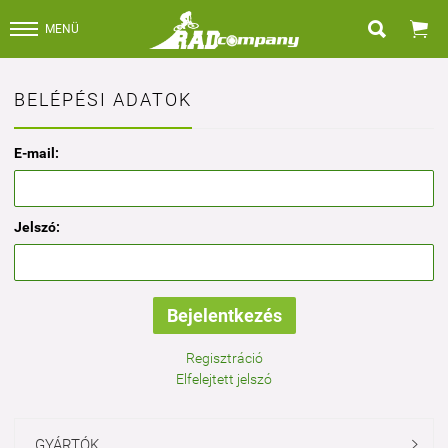


MENÜ
BELÉPÉSI ADATOK
E-mail:
Jelszó:
Regisztráció
Elfelejtett jelszó
GYÁRTÓK
