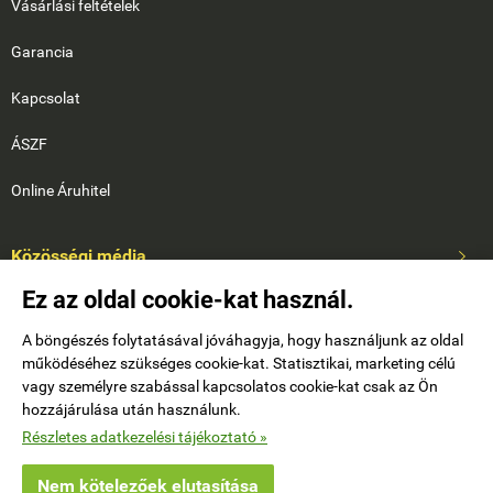
Vásárlási feltételek
Garancia
Kapcsolat
ÁSZF
Online Áruhitel
Közösségi média

Ez az oldal cookie-kat használ.
A böngészés folytatásával jóváhagyja, hogy használjunk az oldal
működéséhez szükséges cookie-kat. Statisztikai, marketing célú
vagy személyre szabással kapcsolatos cookie-kat csak az Ön
hozzájárulása után használunk.
Saját fiók

Részletes adatkezelési tájékoztató »
Nem kötelezőek elutasítása