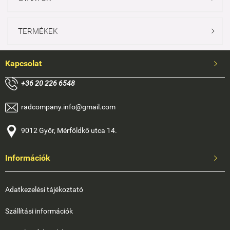
TERMÉKEK

Kapcsolat

+
36 20 226 6548
radcompany.info@gmail.com
9012 Győr, Mérföldkő utca 14.
Információk

Adatkezelési tájékoztató
Szállítási információk