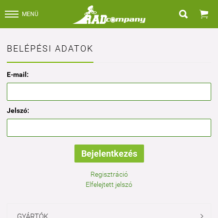


MENÜ
BELÉPÉSI ADATOK
E-mail:
Jelszó:
Regisztráció
Elfelejtett jelszó
GYÁRTÓK
