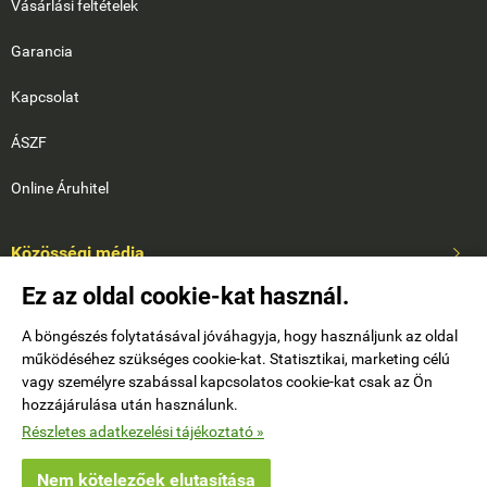
Vásárlási feltételek
Garancia
Kapcsolat
ÁSZF
Online Áruhitel
Közösségi média

Ez az oldal cookie-kat használ.
A böngészés folytatásával jóváhagyja, hogy használjunk az oldal
működéséhez szükséges cookie-kat. Statisztikai, marketing célú
vagy személyre szabással kapcsolatos cookie-kat csak az Ön
hozzájárulása után használunk.
Saját fiók

Részletes adatkezelési tájékoztató »
Nem kötelezőek elutasítása