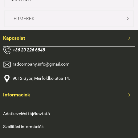
TERMÉKEK

Kapcsolat

+
36 20 226 6548
radcompany.info@gmail.com
9012 Győr, Mérföldkő utca 14.
Információk

Adatkezelési tájékoztató
Szállítási információk