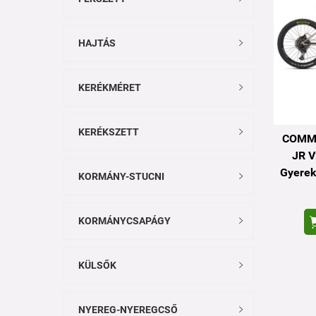
HAJTÁS

KERÉKMÉRET

KERÉKSZETT

COMM
JR 
Gyerek
KORMÁNY-STUCNI

KORMÁNYCSAPÁGY

KÜLSŐK

NYEREG-NYEREGCSŐ
