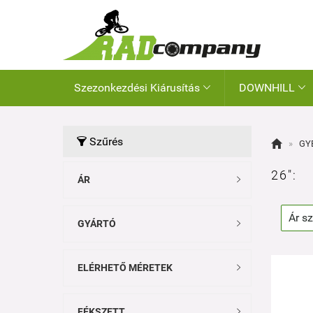
Szezonkezdési Kiárusítás
DOWNHILL


Szűrés


»
GY
26":
ÁR

GYÁRTÓ

ELÉRHETŐ MÉRETEK

FÉKSZETT
