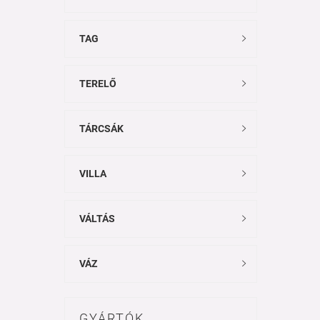
TAG

TERELŐ

TÁRCSÁK

VILLA

VÁLTÁS

VÁZ

GYÁRTÓK