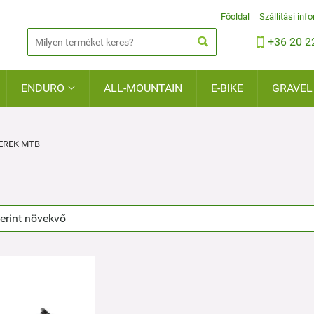
Főoldal
Szállítási inf


+36 20 2
ENDURO
ALL-MOUNTAIN
E-BIKE
GRAVEL

EREK MTB