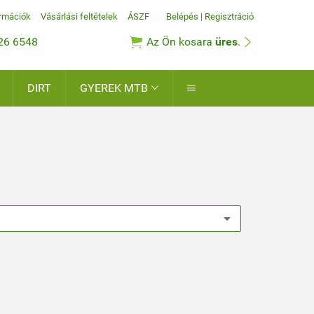
ormációk
Vásárlási feltételek
ÁSZF
Belépés
|
Regisztráció


26 6548
Az Ön kosara
üres
.
DIRT
GYEREK MTB

