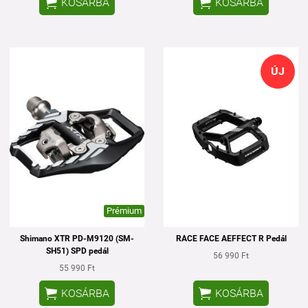


KOSÁRBA
KOSÁRBA
ÚJ
Prémium
Shimano XTR PD-M9120 (SM-
RACE FACE AEFFECT R Pedál
SH51) SPD pedál
56 990 Ft
55 990 Ft


KOSÁRBA
KOSÁRBA