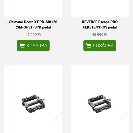
Shimano Deore XT PD-M8120
REVERSE Escape PRO
(SM-SH51) SPD pedál
FEKETE/PIROS pedál
47 990 Ft
48 990 Ft


KOSÁRBA
KOSÁRBA