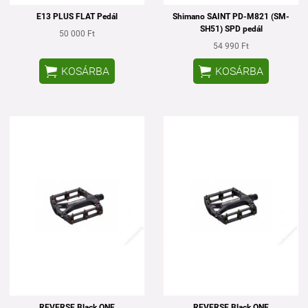
E13 PLUS FLAT Pedál
Shimano SAINT PD-M821 (SM-
SH51) SPD pedál
50 000 Ft
54 990 Ft


KOSÁRBA
KOSÁRBA
REVERSE Black ONE
REVERSE Black ONE