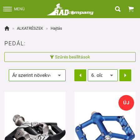


MENÜ

»
ALKATRÉSZEK
»
Hajtás
PEDÁL:
Szűrés beállítások



ÚJ