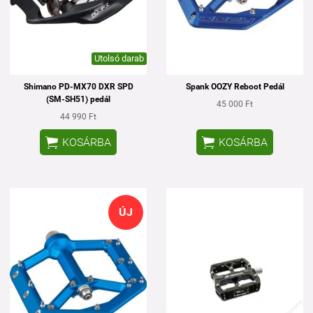
Utolsó darab
Shimano PD-MX70 DXR SPD
Spank OOZY Reboot Pedál
(SM-SH51) pedál
45 000 Ft
44 990 Ft


KOSÁRBA
KOSÁRBA
ÚJ