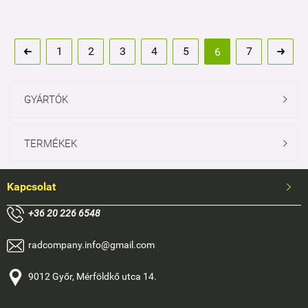
1
2
3
4
5
7
6


GYÁRTÓK

TERMÉKEK

Kapcsolat

+
36 20 226 6548
radcompany.info@gmail.com
9012 Győr, Mérföldkő utca 14.