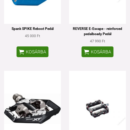
Spank SPIKE Reboot Pedál
REVERSE E-Escape - reinforced
pedalboady Pedál
45 000 Ft
47 990 Ft


KOSÁRBA
KOSÁRBA